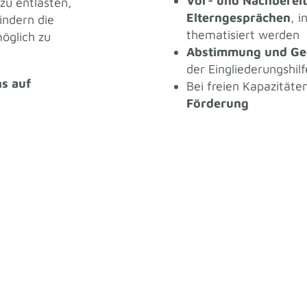
Vor- und Nachbereit
 zu entlasten,
Elterngesprächen
, 
indern die
thematisiert werden
öglich zu
Abstimmung und Ge
der Eingliederungshilf
s auf
Bei freien Kapazität
Förderung
Impressum
┃
Datenschutz
© Copyright. Alle Rechte vorbehalten.