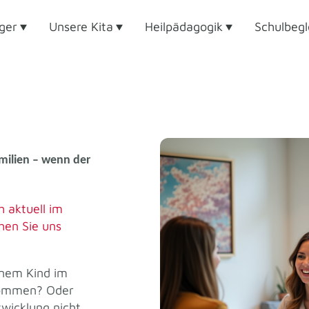
ger
Unsere Kita
Heilpädagogik
Schulbegl
milien – wenn der
h aktuell im
hen Sie uns
inem Kind im
kommen? Oder
twicklung nicht