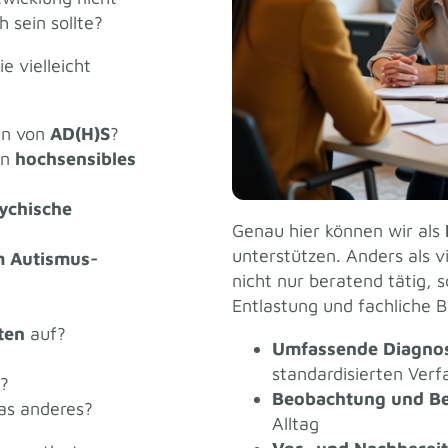
h sein sollte?
e vielleicht
en von
AD(H)S
?
in
hochsensibles
ychische
Genau hier können wir als
unterstützen. Anders als vi
m Autismus-
nicht nur beratend tätig, 
Entlastung und fachliche B
ten
auf?
Umfassende Diagnos
standardisierten Ver
?
Beobachtung und Be
as anderes?
Alltag