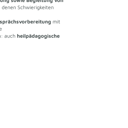
ung sowie Begleitung von
in denen Schwierigkeiten
sprächsvorbereitung
mit
e
en: auch
heilpädagogische